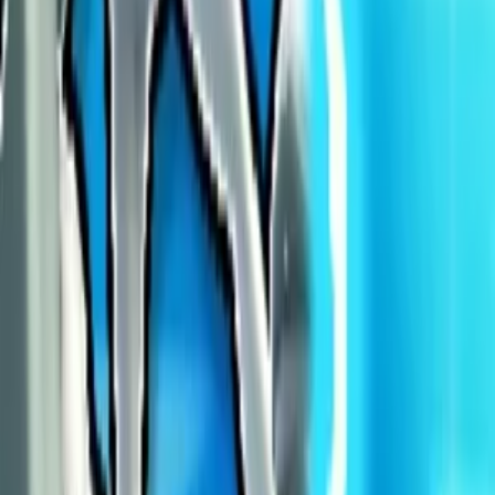
좌/우 스와이프: 레일 전환
위 스와이프: 점프
아래 스와이프: 슬라이드
큰 폭 연속 스와이프로 오입력 방지
초보 체크리스트와 빈발 실수
먼저 할 3단계
초반 30초는 연속 생존 우선
앞 1~2구간 장애물 확인 후 레일 전환
파워업은 생존 우선, 이후 점수 회수
자주 발생하는 실수 포인트
캐릭터 발밑만 보고 늦게 반응
고위험 루트를 필수 루트로 착각
콤보 끊긴 직후 무리하게 점수 회수
베니스 맵 기본 운영