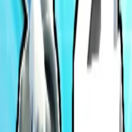
서브웨이 서퍼 도쿄
G-스위치 4
무료 온라인 러닝 게임
TOP
G-스위치 4
서브웨이 서퍼 베니스
★
★
★
★
★
1
표
4.6
/5
👍
좋아요
0
좋아요와 댓글은 현재 브라우저에 저장됩니다.
빠른 탐색과 핵심 요약
베니스 맵 기본 운영
점수 운영과 복구 전략
훈련 계획과 추천
대상
FAQ
플레이어 댓글
먼저 확인할 3가지 핵심 포인트
베니스는 시각적으로 부드럽지만 장애물 조합은 까다롭
습니다. 중앙 생존 라인을 먼저 고정하고, 안전 구간에서