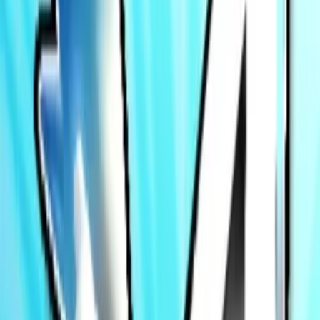
TOP
G-스위치 2
이스케이프 런
무료 온라인 러닝 게임
HOT
이스케이프 런
서브웨이 서퍼 뉴욕
무료 온라인 러닝 게임
TOP
서브웨이 서퍼 뉴욕
폴 레이스
무료 온라인 러닝 게임
NEW
폴 레이스
서브웨이 서퍼 발리
무료 온라인 러닝 게임
HOT
서브웨이 서퍼 발리
팜 파쿠르
무료 온라인 러닝 게임
NEW
팜 파쿠르
스키잉 프레드
무료 온라인 러닝 게임
HOT
스키잉 프레드
서브웨이 서퍼 도쿄
무료 온라인 러닝 게임
TOP