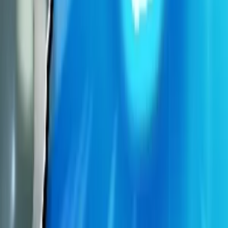
#
서브웨이 서퍼 베니스
#
러닝 게임
#
월드 투어
#
무료 게임
서브웨이 서퍼 베니스
자주 묻는 질문
(FAQ)
서브웨이 서퍼 베니스 초보는 어떻게 시작하면 좋나
요?
중앙 레일에서 리듬을 먼저 안정화한 뒤, 익숙해지면 사이드
레일 수익 루트를 단계적으로 추가하세요.
중반에 자꾸 실패하는 이유는?
콤보가 끊긴 직후 급하게 점수를 회수하려다 연속 실수가 나기
쉽습니다. 안전 레일 복귀 후 리듬을 재구성하세요.
다음 추천 읽기: 같은 유형 게임 공략
서브웨이 서퍼 베니스
의 기본 운영에 익숙하다면, 아래 순서대
로 같은 유형 맵과 상위 리듬 구간을 연습해 보세요.