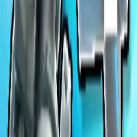
버전 차이 / 비추천 대상 / 자주 하는 오해
버전 차이점
서브웨이 서퍼 베니스 는 도시 테마 변형 버전으로 기본
메커니즘은 동일하지만 시각 노이즈와 입력 리듬 체감이
다릅니다.
3레일 전환 후 중앙 복귀 속도가 핵심이며, 콤보 유지 우
선형 안정 점수 운영 연습에 적합합니다.
중후반은 수익 루트 창구가 짧아 생존 우선 후 수익 회수
전략이 더 효율적입니다.
비추천 대상
무지성 코인 수집만 선호하고 전방 판단 훈련을 원하지
않는 플레이어.
고빈도 레일 전환에 약해 조작이 자주 꼬이는 초보(기본
버전 선행 추천).
자주 하는 오해