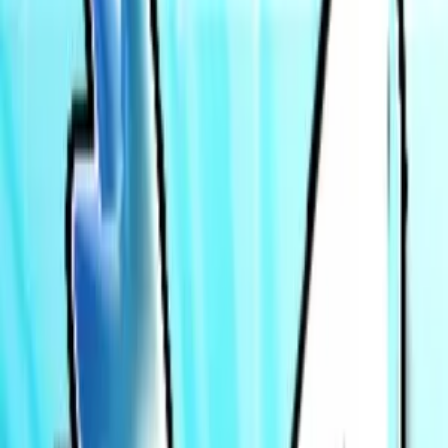
서브웨이 서퍼 하바나
무료 온라인 러닝 게임
NEW
서브웨이 서퍼 하바나
리듬 레이스
무료 온라인 러닝 게임
NEW
리듬 레이스
벡터 러시
무료 온라인 러닝 게임
TOP
벡터 러시
서브웨이 서퍼 윈터 홀리데이
무료 온라인 러닝 게임
HOT
서브웨이 서퍼 윈터 홀리데이
인터스텔라 런
무료 온라인 러닝 게임
HOT
인터스텔라 런
템플 런 2
무료 온라인 러닝 게임
TOP
템플 런 2
템플 런 2 홀리 페스티벌
무료 온라인 러닝 게임
HOT
템플 런 2 홀리 페스티벌
G-스위치 2
무료 온라인 러닝 게임