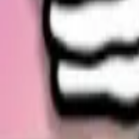
콘텐츠 출처와 페이지 목적 (Who / How / 
작성/관리:
run3-kr.com 편집팀 (서브웨이/러닝 특화)
최근 업데이트:
2026-06-03
정리 방식:
3레일 전환, 콤보 유지, 파워업 수익 창구를 기준으
페이지 목적:
중반 단절과 오입력을 줄이고, 일회성 고득점을 재
대상 독자:
Subway Surfers 도시 버전 공략과 상위권 루트를
버전 차이 / 비추천 대상 / 자주 하는 오해
버전 차이점
서브웨이 서퍼 하바나 는 도시 테마 변형 버전으로 기본
3레일 전환 후 중앙 복귀 속도가 핵심이며, 콤보 유지 우
중후반은 수익 루트 창구가 짧아 생존 우선 후 수익 회수
비추천 대상