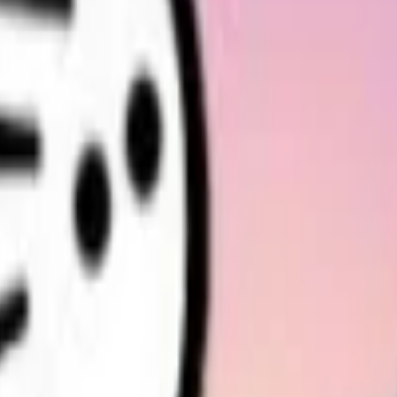
천 대상
FAQ
플레이어 댓글
다. 착지 가능 레일을 먼저 확인한 뒤 수익 루트를 판단하는 순
을 먼저 확보하세요. 레일 오류는 즉시 실패로 이어지기 쉽습니다
생존을 동시에 관리할 수 있습니다. 열차 밀집 구간에서 효과가 