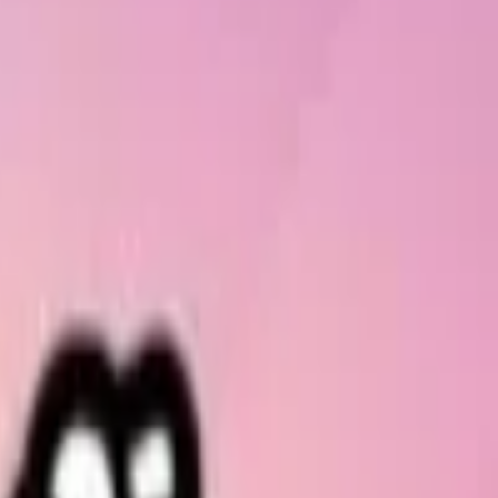
서가 안정적입니다.
.
큽니다.