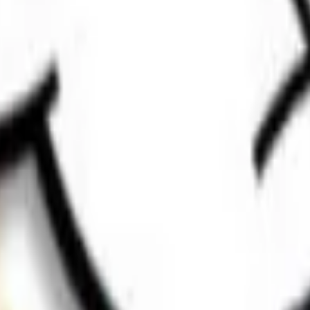
니다.
니다.