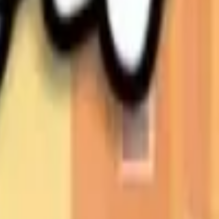
정적입니다.