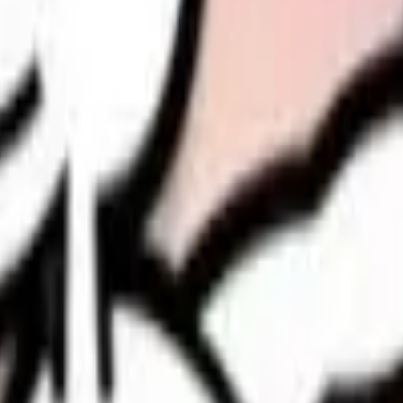
Why)
로 초반-중반-랭크 구간을 분리해 정리했습니다.
현 가능한 평균 점수로 전환하기 위해 작성했습니다.
 찾는 플레이어에게 적합합니다.
 메커니즘은 동일하지만 시각 노이즈와 입력 리듬 체감이 다릅니다
선형 안정 점수 운영 연습에 적합합니다.
 전략이 더 효율적입니다.