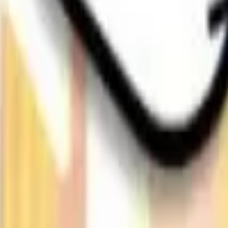
착지 가능 레일을 먼저 확인한 뒤 수익 루트를 판단하는 순서가 안