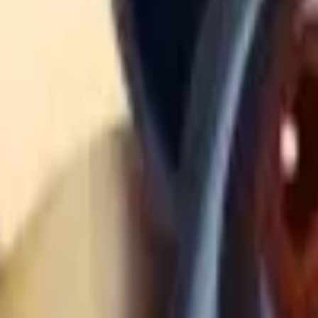
스터를 강화했습니다.
할 예정입니다.