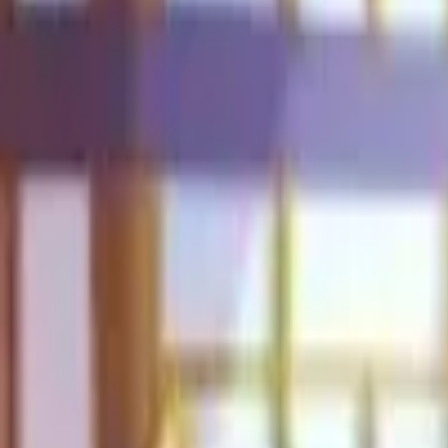
서브웨이 서퍼 도쿄
무료 온라인 러닝 게임
TOP
서브웨이 서퍼 도쿄
서브웨이 서퍼 뭄바이
무료 온라인 러닝 게임
NEW
서브웨이 서퍼 뭄바이
일렉트론 대시
무료 온라인 러닝 게임
HOT
일렉트론 대시
산타 런 2
무료 온라인 러닝 게임
NEW
산타 런 2
서브웨이 서퍼 홍콩
무료 온라인 러닝 게임
HOT
서브웨이 서퍼 홍콩
G-스위치 2
무료 온라인 러닝 게임
TOP
G-스위치 2
온리 업 파쿠르
무료 온라인 러닝 게임
HOT
온리 업 파쿠르
스틱맨 챌린지 2
무료 온라인 러닝 게임