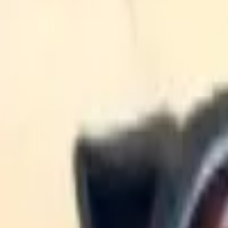
듬과 복기 전략입니다.
 유지가 우선입니다.
보강했습니다.
가했습니다.