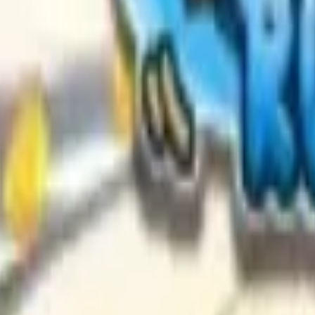
천 대상
FAQ
플레이어 댓글
, 플레이어는 제트팩 상승/하강으로 레이저, 미사일, 전기 장치
 간격과 이동 패턴을 읽는 능력이 중요합니다.
 잘 구성되어 있어 장기 플레이 동기가 강합니다. 단순 생존을 넘