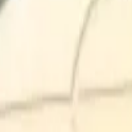
 진동으로 안정 구간을 유지하는 것입니다. 장애물 직전 급상승
Why)
즉시 실행 가능한 단계와 실수 방지 팁을 우선 제공합니다.
방문자가 바로 활용 가능한 답을 얻도록 설계했습니다.
게임 플레이어에게 적합합니다.
정과 경로 선택에 있습니다.
입문부터 상위권까지 연속 학습에 적합합니다.
을 우선 훈련하는 것이 좋습니다.