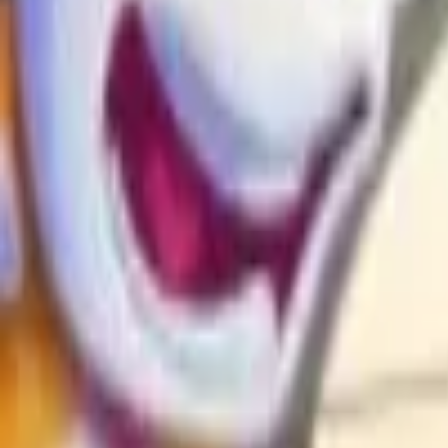
제트팩 조이라이드의 핵심은 높이를 크게 바꾸기보다 작은
하게 높이를 조정해 두는 운영이 안전합니다.
콘텐츠 출처와 페이지 목적 (Who / How / 
작성/관리:
run3-kr.com 편집팀 (러닝 게임 콘텐츠팀)
최근 업데이트:
2026-05-14
정리 방식:
게임 메커니즘과 실패 빈발 구간을 기준으로 정리해, 
페이지 목적:
페이지 실용성을 높이고 반복 템플릿 문장을 줄여 
대상 독자:
빠르게 입문하고 꾸준히 점수를 올리고 싶은 러닝 
버전 차이 / 비추천 대상 / 자주 하는 오해
버전 차이점
제트팩 조이라이드 의 핵심은 단일 극한 조작보다 리듬 안
이 페이지는 즉시 실행 가능한 단계 중심으로 구성되어 
장기 랭크 목표라면 단발 폭발 점수보다 재현 가능한 운영