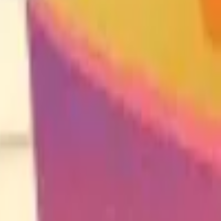
은 오히려 다음 장애물과 충돌할 가능성을 높이므로, 미리 완만